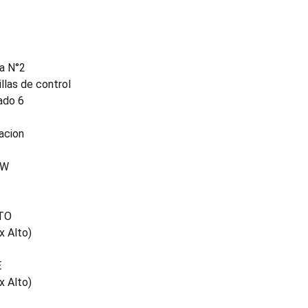
a N°2
llas de control
ado 6
acion
0W
TO
x Alto)
E
x Alto)