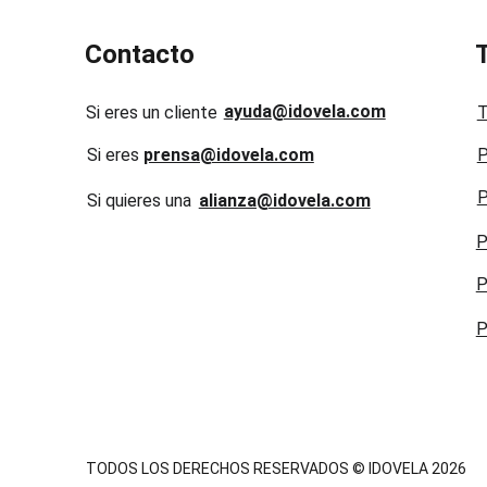
Contacto
ayuda@idovela.com
Si eres un cliente
T
Si eres 
prensa@idovela.com
P
P
Si quieres una 
alianza@idovela.com
P
P
P
TODOS LOS DERECHOS RESERVADOS © IDOVELA 2026