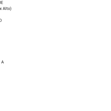
JE
x Alto)
O
- A