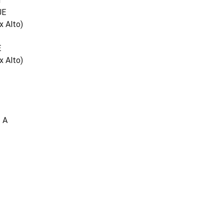
m
JE
x Alto)
E
x Alto)
- A