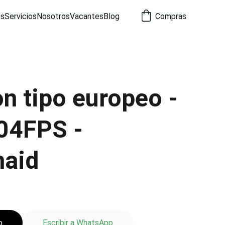
os
Servicios
Nosotros
Vacantes
Blog
Compras
n tipo europeo -
04FPS -
naid
o
Escribir a WhatsApp