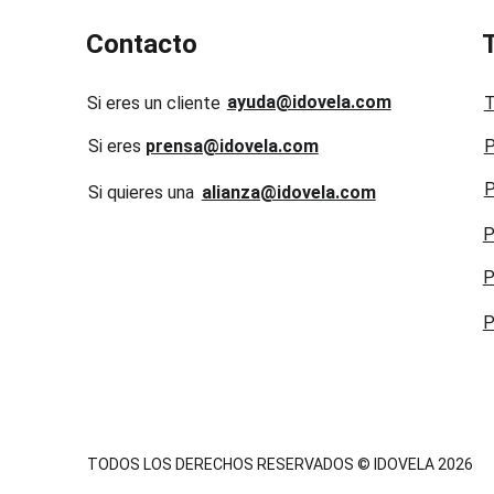
Contacto
ayuda@idovela.com
Si eres un cliente
T
Si eres 
prensa@idovela.com
P
P
Si quieres una 
alianza@idovela.com
P
P
P
TODOS LOS DERECHOS RESERVADOS © IDOVELA 2026