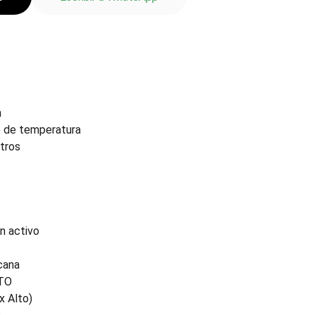
h
e de temperatura
itros
on activo
cana
TO
x Alto)