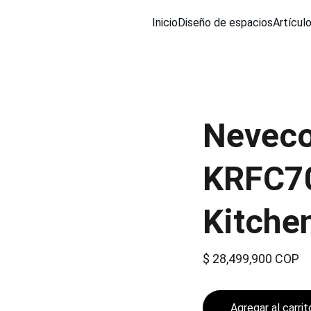
Inicio
Diseño de espacios
Artícul
Neveco
KRFC7
Kitche
$ 28,499,900 COP
Agregar al carrit