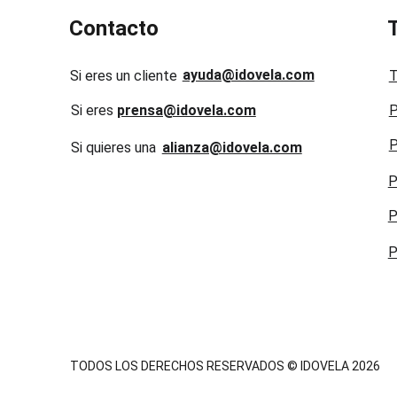
Contacto
ayuda@idovela.com
Si eres un cliente
T
Si eres 
prensa@idovela.com
P
P
Si quieres una 
alianza@idovela.com
P
P
P
TODOS LOS DERECHOS RESERVADOS © IDOVELA 2026