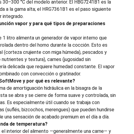
s 30–300 °C del modelo anterior. El HBG7241B1 es la
ada a la gama alta; el HRG7361B1 es el paso siguiente
r integrado.
unción vapor y para qué tipos de preparaciones
 1 litro alimenta un generador de vapor interno que
olada dentro del horno durante la cocción. Esto es
nal (corteza crujiente con miga húmeda), pescados y
 nutrientes y textura), carnes (jugosidad sin
ría delicada que requiere humedad constante. El vapor
ombinado con convección o gratinador.
 SoftMove y por qué es relevante?
a de amortiguación hidráulica en la bisagra de la
ta se abra y se cierre de forma suave y controlada, sin
as. Es especialmente útil cuando se trabaja con
as (suflés, bizcochos, merengues) que pueden hundirse
de una sensación de acabado premium en el día a día.
sonda de temperatura?
n el interior del alimento —generalmente una carne— y