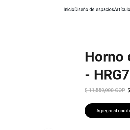
Inicio
Diseño de espacios
Artícul
Horno 
- HRG7
$ 11,559,000 COP
$
Agregar al carrit