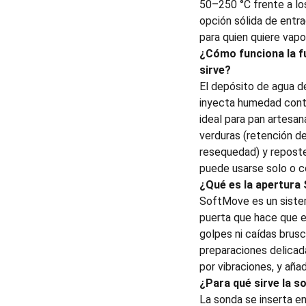
50–250 °C frente a lo
opción sólida de entr
para quien quiere vapo
¿Cómo funciona la f
sirve?
El depósito de agua de
inyecta humedad contr
ideal para pan artesa
verduras (retención de
resequedad) y reposte
puede usarse solo o c
¿Qué es la apertura
SoftMove es un sistem
puerta que hace que es
golpes ni caídas brusc
preparaciones delicad
por vibraciones, y aña
¿Para qué sirve la 
La sonda se inserta e