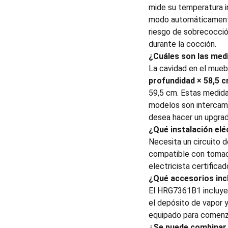
mide su temperatura i
modo automáticamente 
riesgo de sobrecocción
durante la cocción.
¿Cuáles son las med
La cavidad en el mue
profundidad × 58,5 c
59,5 cm. Estas medida
modelos son intercam
desea hacer un upgrad
¿Qué instalación elé
Necesita un circuito 
compatible con tomacor
electricista certifica
¿Qué accesorios incl
El HRG7361B1 incluy
el depósito de vapor 
equipado para comenza
¿Se puede combinar