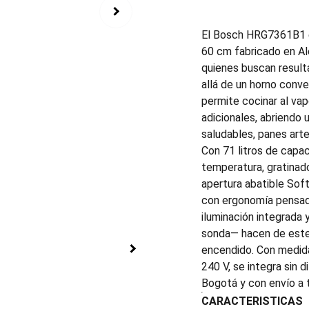
El Bosch HRG7361B1 e
60 cm fabricado en Al
quienes buscan result
allá de un horno conve
permite cocinar al vap
adicionales, abriendo
saludables, panes arte
Con 71 litros de capa
temperatura, gratinado
apertura abatible So
con ergonomía pensada p
iluminación integrada y
sonda— hacen de este
encendido. Con medid
240 V, se integra sin 
Bogotá y con envío a 
CARACTERISTICAS