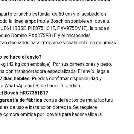
parte el ancho estándar de 60 cm y el acabado en
oda la línea empotrable Bosch disponible en Idovela:
(PUE611BB5E, PIE875HC1E, PXV975DV1E), la placa a
ódulo Domino PXX375FB1E y el microondas
án diseñados para integrarse visualmente en columnas
.
 se hace el envío?
 kg (42 kg con embalaje). Por sus dimensiones y peso,
a con transportadora especializada. El envío llega a
 7 días hábiles
. Puedes confirmar disponibilidad y
por WhatsApp antes de hacer tu pedido.
 el Bosch HRG7361B1?
garantía de fábrica
contra defectos de manufactura
les de uso e instalación correcta. Se requiere
e compra emitida por Idovela para hacer válida la