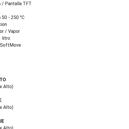
h / Pantalla TFT
 50 - 250 °C
cion
or / Vapor
litro
n SoftMove
CTO
x Alto)
E
x Alto)
JE
x Alto)