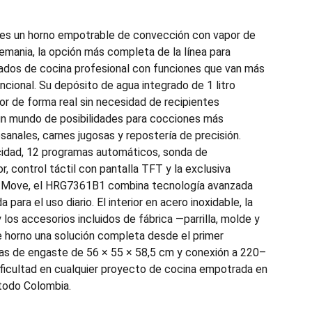
s un horno empotrable de convección con vapor de
emania, la opción más completa de la línea para
ados de cocina profesional con funciones que van más
ncional. Su depósito de agua integrado de 1 litro
or de forma real sin necesidad de recipientes
 un mundo de posibilidades para cocciones más
sanales, carnes jugosas y repostería de precisión.
cidad, 12 programas automáticos, sonda de
r, control táctil con pantalla TFT y la exclusiva
ftMove, el HRG7361B1 combina tecnología avanzada
ara el uso diario. El interior en acero inoxidable, la
 los accesorios incluidos de fábrica —parrilla, molde y
 horno una solución completa desde el primer
as de engaste de 56 × 55 × 58,5 cm y conexión a 220–
dificultad en cualquier proyecto de cocina empotrada en
todo Colombia.