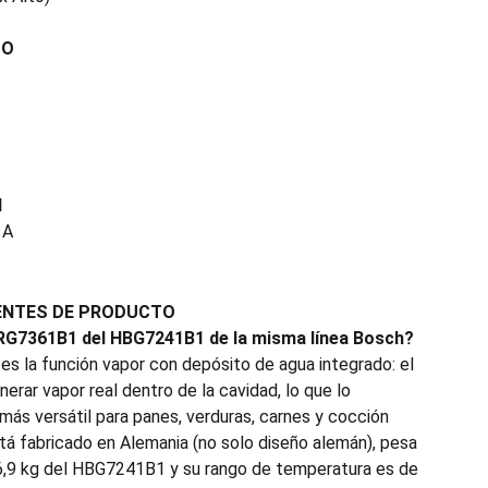
TO
N
 A
ENTES DE PRODUCTO
HRG7361B1 del HBG7241B1 de la misma línea Bosch?
l es la función vapor con depósito de agua integrado: el
ar vapor real dentro de la cavidad, lo que lo
más versátil para panes, verduras, carnes y cocción
tá fabricado en Alemania (no solo diseño alemán), pesa
36,9 kg del HBG7241B1 y su rango de temperatura es de