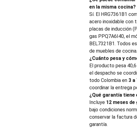
en la misma cocina?
Sí. El HRG7361B1 com
acero inoxidable con t
placas de inducción 
gas PPQ7A6I40, el m
BEL7321B1. Todos est
de muebles de cocina
¿Cuánto pesa y cómo
El producto pesa 40,6
el despacho se coordin
todo Colombia en
3 a
coordinar la entrega 
¿Qué garantía tiene
Incluye
12 meses de 
bajo condiciones norma
conservar la factura d
garantía.