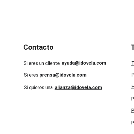
Contacto
ayuda@idovela.com
Si eres un cliente
T
Si eres 
prensa@idovela.com
P
P
Si quieres una 
alianza@idovela.com
P
P
P