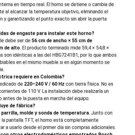
nterna en tiempo real. El horno se detiene o cambia de
al alcanzar la temperatura objetivo, eliminando el
 y garantizando el punto exacto sin abrir la puerta
idas de engaste para instalar este horno?
ble debe ser de
56 cm de ancho × 55 cm de
m de alto
. El producto terminado mide 59,4 × 54,8 ×
s son idénticas a las del HBG7241B1, por lo que ambos
biables en el mismo mueble si en algún momento se
e.
ctrica requiere en Colombia?
dedicado de
220–240 V / 60 Hz
con tierra física. No es
rientes de 110 V. La instalación debe realizarla un
do antes de la puesta en marcha del equipo.
uye de fábrica?
e
parrilla, molde y sonda de temperatura
. Junto con
y la pantalla TFT, el horno está completamente
r a usarlo desde el primer día sin compras adicionales.
 con otros electrodomésticos empotrados Bosch