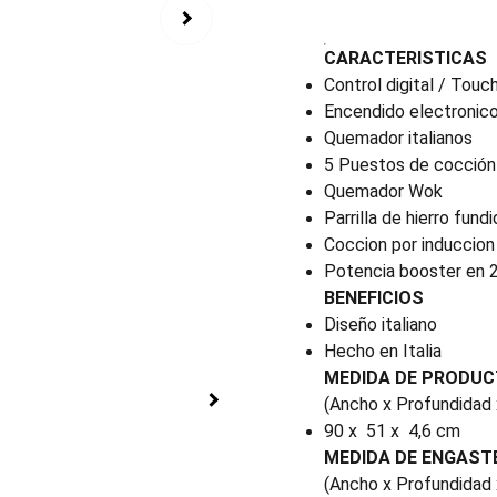
CARACTERISTICAS
Control digital / Touc
Encendido electronic
Quemador italianos
5 Puestos de cocción
Quemador Wok
Parrilla de hierro fund
Coccion por induccion
Potencia booster en 
BENEFICIOS
Diseño italiano
Hecho en Italia
MEDIDA DE PRODU
(Ancho x Profundidad 
90 x 51 x 4,6 cm
MEDIDA DE ENGAST
(Ancho x Profundidad 