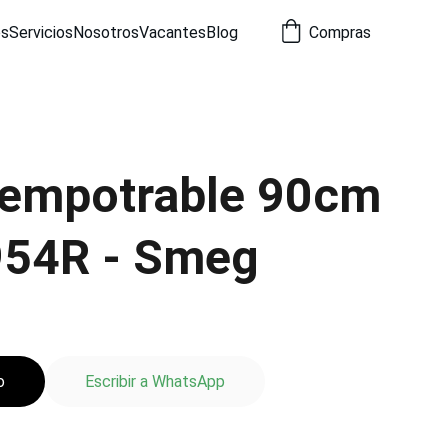
os
Servicios
Nosotros
Vacantes
Blog
Compras
 empotrable 90cm
54R - Smeg
o
Escribir a WhatsApp