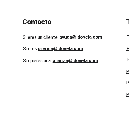
Contacto
ayuda@idovela.com
Si eres un cliente
T
Si eres 
prensa@idovela.com
P
P
Si quieres una 
alianza@idovela.com
P
P
P