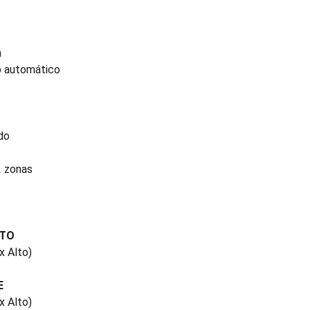
h
o automático
ido
2 zonas
CTO
x Alto)
E
x Alto)