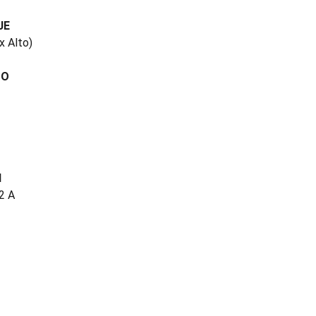
JE
x Alto)
TO
N
2 A