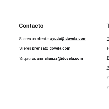
Contacto
ayuda@idovela.com
Si eres un cliente
T
Si eres 
prensa@idovela.com
P
P
Si quieres una 
alianza@idovela.com
P
P
P