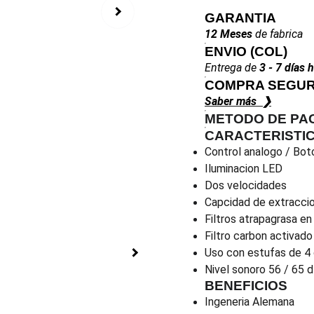
GARANTIA
12 Meses
de fabrica
ENVIO
(COL)
Entrega de
3 - 7 días 
COMPRA SEGUR
Saber más ❯
METODO DE PA
CARACTERISTI
Control analogo / Bo
Iluminacion LED
Dos velocidades
Capcidad de extracci
Filtros atrapagrasa en
Filtro carbon activado
Uso con estufas de 4
Nivel sonoro 56 / 65 
BENEFICIOS
Ingeneria Alemana