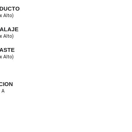
ODUCTO
x Alto)
BALAJE
x Alto)
GASTE
x Alto)
CION
- A