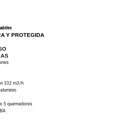
habiles
A Y PROTEGIDA
GO
CAS
tones
on 332 m3/h
 aluminio
 o 5 quemadores
dBA