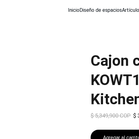
Inicio
Diseño de espacios
Artícul
Cajon 
KOWT1
Kitche
$ 5,349,900 COP
$ 
Agregar al carrit