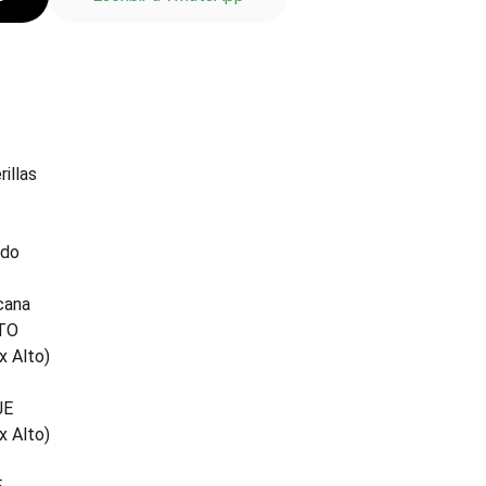
rillas
ido
cana
TO
x Alto)
JE
x Alto)