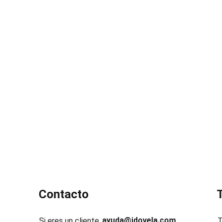
Contacto
ayuda@idovela.com
Si eres un cliente
T