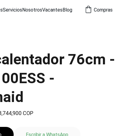
os
Servicios
Nosotros
Vacantes
Blog
Compras
calentador 76cm -
00ESS -
naid
3,744,900 COP
o
Escribir a WhatsApp