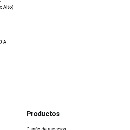
E
x Alto)
0 A
Productos
Diseño de espacios