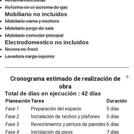
Reforma eléctricas
Reforma en el sistema de gas
Mobiliario no incluidos
Mobiliario cama y nochero
Mobiliario juego de sala
Mobiliario comedor principal
Electrodomestico no incluidos
Nevera no frost
Lavadora carga superior
Cronograma estimado de realización de
obra
Total de días en ejecución : 42 días
Planeación
Tarea
Duración
Fase 1
Preparación del espacio
5 días
Fase 2
Instalación de techos y plafones
5 días
Fase 3
Revestimiento y pintura de paredes
6 días
Fase 4
Instalación de pisos
7 días